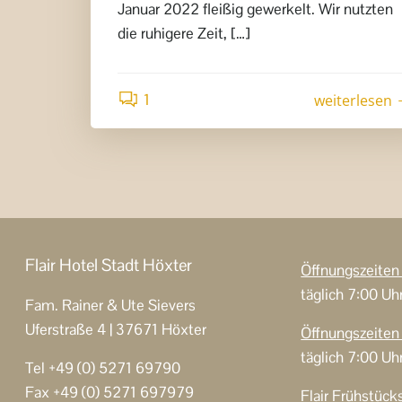
Januar 2022 fleißig gewerkelt. Wir nutzten
die ruhigere Zeit, […]
1
weiterlesen
Flair Hotel Stadt Höxter
Öffnungszeite
täglich 7:00 Uh
Fam. Rainer & Ute Sievers
Uferstraße 4 | 37671 Höxter
Öffnungszeite
täglich 7:00 Uh
Tel +49 (0) 5271 69790
Fax +49 (0) 5271 697979
Flair Frühstück