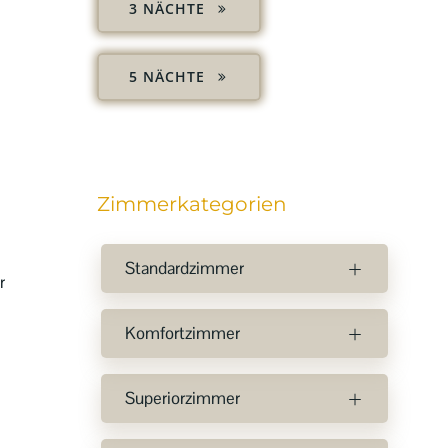
3 NÄCHTE
5 NÄCHTE
Zimmerkategorien
Standardzimmer
r
Komfortzimmer
Superiorzimmer